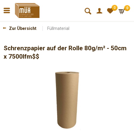
0
0
*
Zur Übersicht
Füllmaterial
Schrenzpapier auf der Rolle 80g/m² - 50cm
x 7500lfm$$