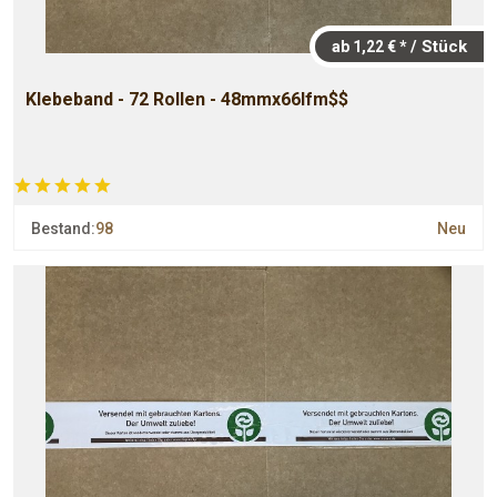
/ Stück
ab 1,22 € *
Klebeband - 72 Rollen - 48mmx66lfm$$
Bestand:
98
Neu