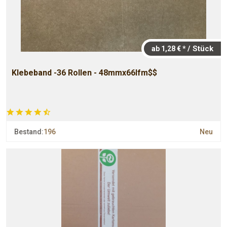
/ Stück
ab 1,28 € *
Klebeband -36 Rollen - 48mmx66lfm$$
Bestand:
196
Neu