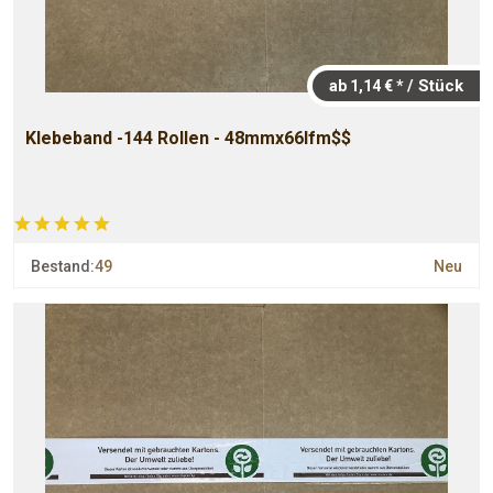
/ Stück
ab 1,14 € *
Klebeband -144 Rollen - 48mmx66lfm$$
Bestand:
49
Neu