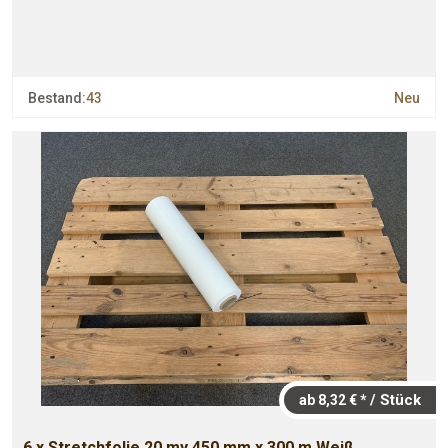
Bestand:
43
Neu
/ Stück
ab 8,32 € *
6 x Stretchfolie 20 my 450 mm x 300 m Weiß