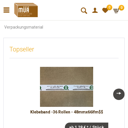
0
0
*
Verpackungsmaterial
Topseller
Klebeband -36 Rollen - 48mmx66lfm$$
/ Stück
ab 1,28 € *