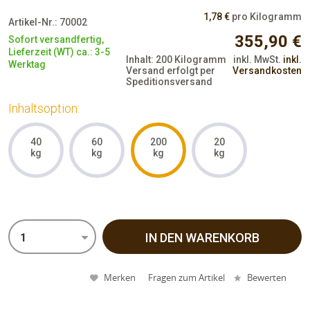
1,78 €
pro Kilogramm
Artikel-Nr.:
70002
355,90 €
Sofort versandfertig,
Lieferzeit (WT) ca.: 3-5
Inhalt:
200 Kilogramm
inkl. MwSt.
inkl.
Werktag
Versand erfolgt per
Versandkosten
Speditionsversand
Inhaltsoption:
40
60
200
20
kg
kg
kg
kg
IN DEN WARENKORB
1
Merken
Fragen zum Artikel
Bewerten