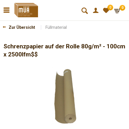
0
0
*
Zur Übersicht
Füllmaterial
Schrenzpapier auf der Rolle 80g/m² - 100cm
x 2500lfm$$